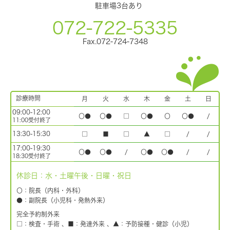
駐車場3台あり
072-722-5335
Fax.072-724-7348
診療時間
月
火
水
木
金
土
日
09:00-12:00
〇●
〇●
□
〇●
〇
〇●
/
11:00受付終了
13:30-15:30
□
■
□
▲
□
/
/
17:00-19:30
〇●
〇●
/
〇●
〇●
/
/
18:30受付終了
休診日：水・土曜午後・日曜・祝日
〇：院長（内科・外科）
●：副院長（小児科・発熱外来）
完全予約制外来
□：検査・手術 、■：発達外来 、▲：予防接種・健診（小児）