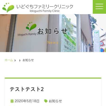
t
o
g
g
l
e
n
お知らせ
a
v
i
g
News
a
t
i
o
n
ホーム
お知らせ
テストテスト2
2020年5月18日
お知らせ