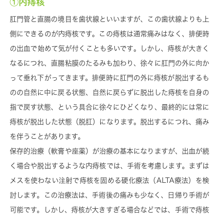
①内痔核
肛門管と直腸の境目を歯状線といいますが、この歯状線よりも上
側にできるのが内痔核です。この痔核は通常痛みはなく、排便時
の出血で始めて気が付くことも多いです。しかし、痔核が大きく
なるにつれ、直腸粘膜のたるみも加わり、徐々に肛門の外に向か
って垂れ下がってきます。排便時に肛門の外に痔核が脱出するも
のの自然に中に戻る状態、自然に戻らずに脱出した痔核を自身の
指で戻す状態、という具合に徐々にひどくなり、最終的には常に
痔核が脱出した状態（脱肛）になります。脱出するにつれ、痛み
を伴うことがあります。
保存的治療（軟膏や座薬）が治療の基本になりますが、出血が続
く場合や脱出するような内痔核では、手術を考慮します。まずは
メスを使わない注射で痔核を固める硬化療法（ALTA療法）を検
討します。この治療法は、手術後の痛みも少なく、日帰り手術が
可能です。しかし、痔核が大きすぎる場合などでは、手術で痔核