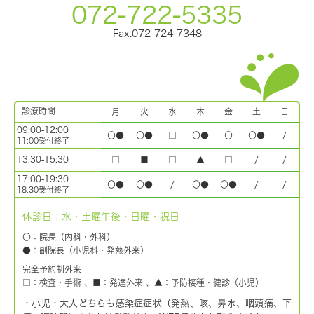
072-722-5335
Fax.072-724-7348
診療時間
月
火
水
木
金
土
日
09:00-12:00
〇●
〇●
□
〇●
〇
〇●
/
11:00受付終了
13:30-15:30
□
■
□
▲
□
/
/
17:00-19:30
〇●
〇●
/
〇●
〇●
/
/
18:30受付終了
休診日：水・土曜午後・日曜・祝日
〇：院長（内科・外科）
●：副院長（小児科・発熱外来）
完全予約制外来
□：検査・手術 、■：発達外来 、▲：予防接種・健診（小児）
・小児・大人どちらも感染症症状（発熱、咳、鼻水、咽頭痛、下