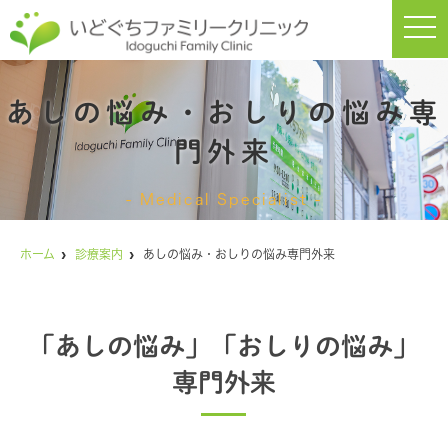
t
o
g
g
l
e
あしの悩み・おしりの悩み専
n
a
v
門外来
i
g
a
Medical Specialist
t
i
o
n
ホーム
診療案内
あしの悩み・おしりの悩み専門外来
「あしの悩み」「おしりの悩み」
専門外来