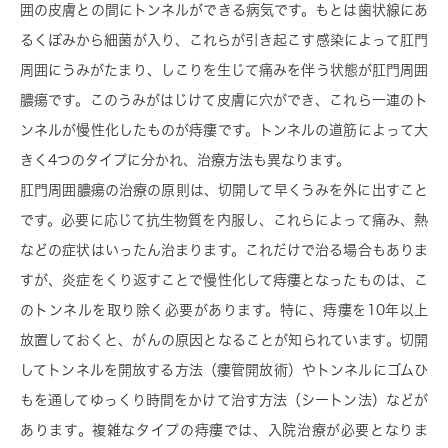
囲の皮膚との間にトンネルができる病気です。もとは歯状線にあ
るくぼみから細菌が入り、これらが引き起こす感染によって肛門
周囲にうみがたまり、しこりを生じて痛みを伴う状態が肛門周囲
膿瘍です。このうみがはじけて皮膚に穴ができ、これら一連のト
ンネルが慢性化したものが痔瘻です。トンネルの道筋によって大
きく4つのタイプに分かれ、治療方法も異なります。
肛門周囲膿瘍の治療の原則は、切開して早くうみを外に出すこと
です。必要に応じて抗生物質を内服し、これらによって痛み、熱
などの症状はいったん治まります。これだけで治る場合もありま
すが、炎症をくり返すことで慢性化して痔瘻となったものは、こ
のトンネルを取り除く必要があります。特に、痔瘻を10年以上
放置しておくと、がんの原因となることが知られています。切開
してトンネルを開放する方法（瘻管開放術）やトンネルにゴムひ
もを通してゆっくり時間をかけて治す方法（シートン法）などが
あります。複雑なタイプの痔瘻では、入院治療が必要となりま