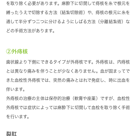
を取り除く必要があります。麻酔下に切開して痔核を糸で根元を
縛ったうえで切除する方法（結紮切除術）や、痔核の根元に糸を
通して半分ずつ二つに分けるようにしばる方法（分離結紮術）な
どの手術方法があります。
②外痔核
歯状線より下側にできるタイプが外痔核です。外痔核は、内痔核
とは異なり痛みを伴うことが少なくありません。血が固まってで
きた血栓性外痔核では、突然の痛みとはれで発症し、時に出血を
伴います。
外痔核の治療の主体は保存的治療（軟膏や座薬）ですが、血栓性
外痔核では症状によっては麻酔下に切開して血栓を取り除く手術
を行います。
裂肛