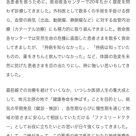
急患者を救うために、救命救急センターで20年ちかく昼夜を問
わず診療してきました。外科医として数多くの手術を手掛ける傍
ら、血管の病気（出血、動脈瘤、静脈瘤など）に対する血管内治
療（カテーテル治療）にも精力的に取り組んできました。救命救
急センターでは突然生命の危機に直面した患者さまを数多く救命
してきましたが、「持病を知らなかった」、「持病は知っていた
ものの、薬をきちんと飲んでいなかった」など、体調の急変を未
然に防げた患者さまを目の当たりにし、時に悔しい思いもしてき
ました。
最前線での治療を続けていくなか、いつしか医師人生の集大成と
して、地元北摂の地で「健康寿命を伸ばす」ことを目的とし、病
気の早期発見（健診・検診）、急性期ならびに慢性期を通じて地
域の皆さまに安心して相談していただける「ファミリードクタ
ー」としてお役に立ちたいとの思いが日々強くなってきました。
そして、ご縁があって、この箕面の地で長年にわたり地域医療を