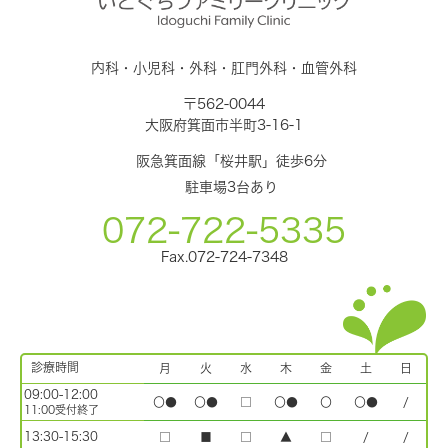
内科・小児科・外科・肛門外科・血管外科
〒562-0044
大阪府箕面市半町3-16-1
阪急箕面線「桜井駅」徒歩6分
駐車場3台あり
072-722-5335
Fax.072-724-7348
診療時間
月
火
水
木
金
土
日
09:00-12:00
〇●
〇●
□
〇●
〇
〇●
/
11:00受付終了
13:30-15:30
□
■
□
▲
□
/
/