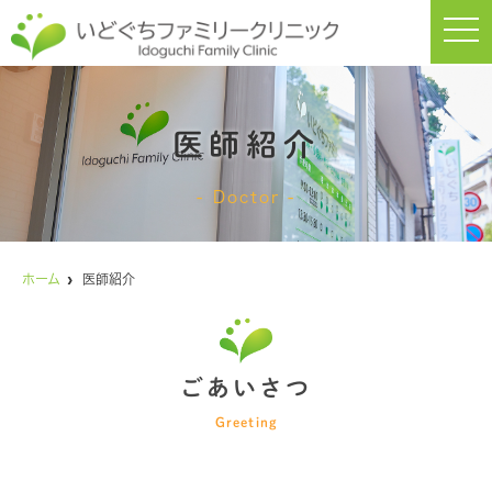
t
o
g
g
l
e
n
医師紹介
a
v
i
g
Doctor
a
t
i
o
n
ホーム
医師紹介
ごあいさつ
Greeting