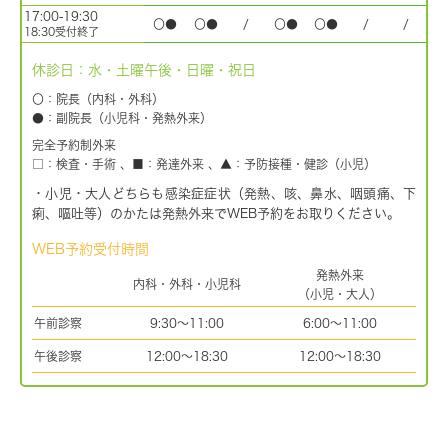
17:00-19:30
〇●
〇●
/
〇●
〇●
/
/
18:30受付終了
休診日：水・土曜午後・日曜・祝日
〇：院長（内科・外科）
●：副院長（小児科・発熱外来）
完全予約制外来
□：検査・手術 、■：発達外来 、▲：予防接種・健診（小児）
・小児・大人どちらも感染症症状（発熱、咳、鼻水、咽頭痛、下
痢、嘔吐等）のかたは発熱外来でWEB予約をお取りください。
WEB予約受付時間
発熱外来
内科・外科・小児科
（小児・大人）
午前診察
9:30～11:00
6:00～11:00
午後診察
12:00～18:30
12:00～18:30